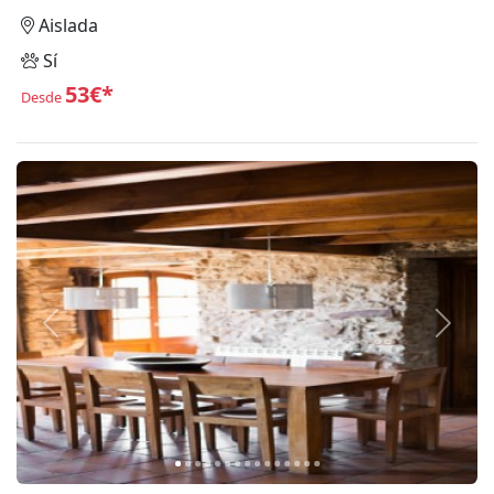
Aislada
Sí
53€*
Desde
Anterior
Siguie