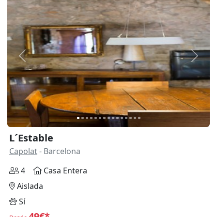
Anterior
Siguie
L´Estable
Capolat
- Barcelona
4
Casa Entera
Aislada
Sí
49€*