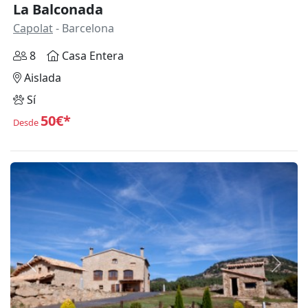
La Balconada
Capolat
- Barcelona
8
Casa Entera
Aislada
Sí
50€*
Desde
Anterior
Siguie