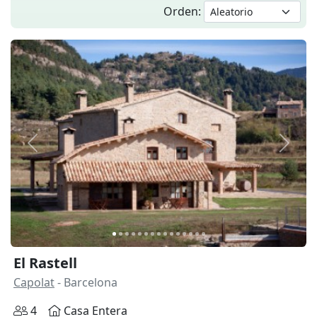
Orden:
Anterior
Siguie
El Rastell
Capolat
- Barcelona
4
Casa Entera