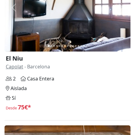
Anterior
Siguie
El Niu
Capolat
- Barcelona
2
Casa Entera
Aislada
Sí
75€*
Desde