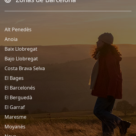
Alt Penedès
Anoia
Baix Llobregat
Bajo Llobregat
Costa Brava Selva
El Bages
El Barcelonés
El Berguedà
El Garraf
Maresme
Moyanés