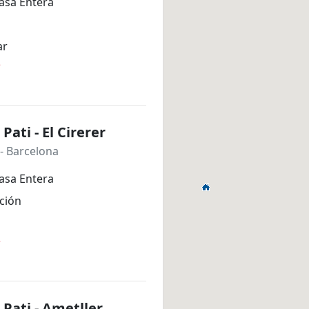
asa Entera
ar
*
Pati - El Cirerer
- Barcelona
asa Entera
ción
*
 Pati - Ametller