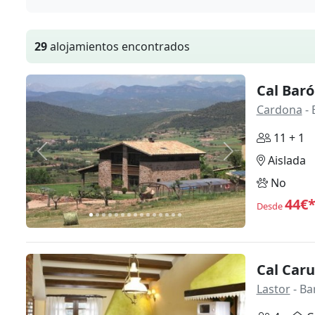
29
alojamientos encontrados
Cal Baró
Cardona
- 
11 + 1
Anterior
Siguiente
Aislada
No
44€
Desde
Cal Caru
Lastor
- Ba