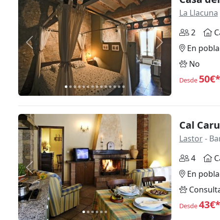
La Llacuna
2
C
Anterior
Siguiente
En pobla
No
50€
Desde
Cal Carul
Lastor
- Ba
4
C
Anterior
Siguiente
En pobla
Consult
43€
Desde