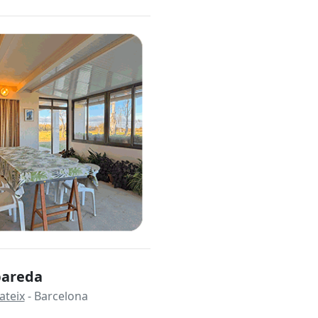
bareda
ateix
- Barcelona