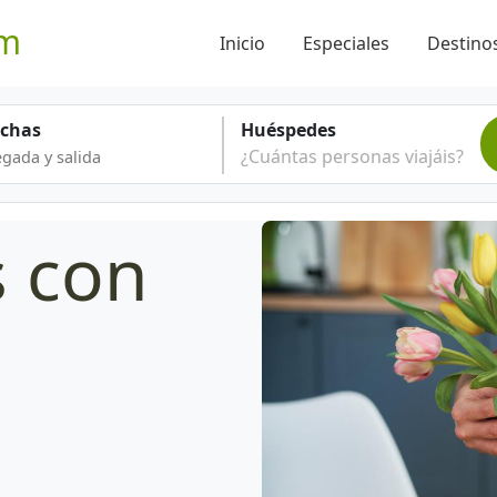
om
Inicio
Especiales
Destinos
echas
Huéspedes
¿Cuántas personas viajáis?
s con