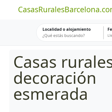
CasasRuralesBarcelona.c
Localidad o alojamiento
F
Casas rurale
decoración
esmerada