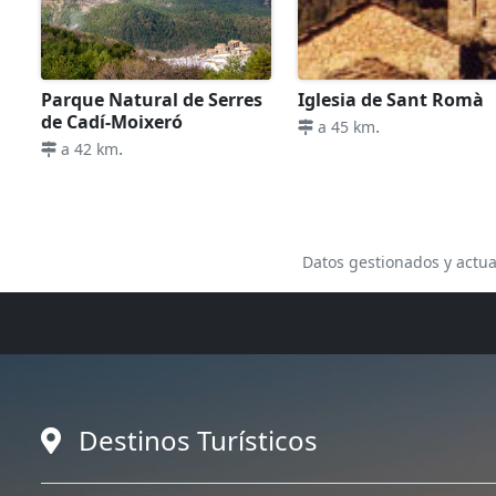
Parque Natural de Serres
Iglesia de Sant Romà
de Cadí-Moixeró
.
a 45 km
.
a 42 km
Datos gestionados y actua
Destinos Turísticos