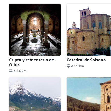
Cripta y cementerio de
Catedral de Solsona
Olius
.
a 15 km
.
a 14 km