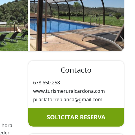
Contacto
678.650.258
www.turismeruralcardona.com
pilar.latorreblanca@
gmail.com
SOLICITAR RESERVA
a hora
ueden