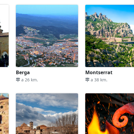
Berga
Montserrat
.
.
a 26 km
a 38 km