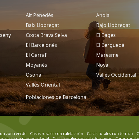
Alt Penedès
Anoia
Baix Llobregat
Bajo Llobregat
tseny
Costa Brava Selva
El Bages
El Barcelonés
El Berguedà
El Garraf
Maresme
Moyanés
Noya
Osona
Vallès Occidental
Vallès Oriental
Poblaciones de Barcelona
con zona verde
Casas rurales con calefacción
Casas rurales con terraza
C
rurales con parque infantil
Casas rurales con sala de juegos
Casas rurales