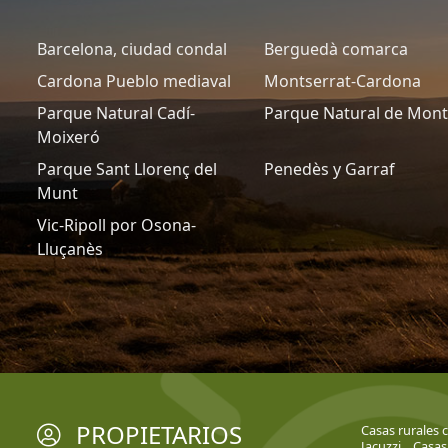
Barcelona, ciudad condal
Berguedà comarca
Cardona Pueblo mediaval
Montserrat-Cardona
Parque Natural Cadí-
Parque Natural de Mon
Moixeró
Parque Sant Llorenç del
Penedès y Garraf
Munt
Vic-Ripoll por Osona-
Lluçanès
PROPIETARIOS
Casas rurales 
Jacuzzi
Casas 