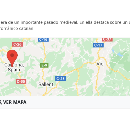
cada una dispone de baño propio con hidromasaje. Hay TV 
de cama y toallas.
he, el jardín, la piscina cubierta y climatizada en invierno 
redera de un importante pasado medieval. En ella destaca sobre un 
 románico catalán.
VER MAPA