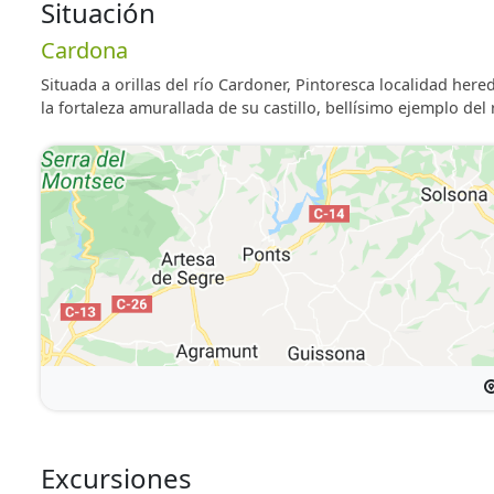
Todas son muy espaciosas y con mucha luz, además, 
Situación
con satélite en cada habitación, secador de pelo, ropa 
Cardona
En el exterior hay el comedor de verano, debajo del porc
Situada a orillas del río Cardoner, Pintoresca localidad he
descubierta en verano y la barbacoa.
la fortaleza amurallada de su castillo, bellísimo ejemplo del
Excursiones