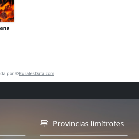
lana
ada por ©
RuralesData.com
Provincias limítrofes