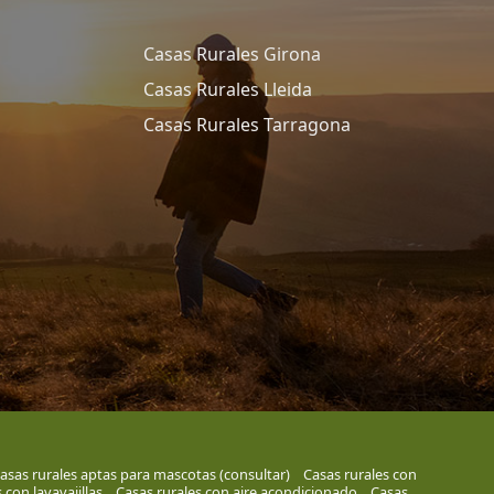
Casas Rurales Girona
Casas Rurales Lleida
Casas Rurales Tarragona
asas rurales aptas para mascotas (consultar)
Casas rurales con
 con lavavajillas
Casas rurales con aire acondicionado
Casas