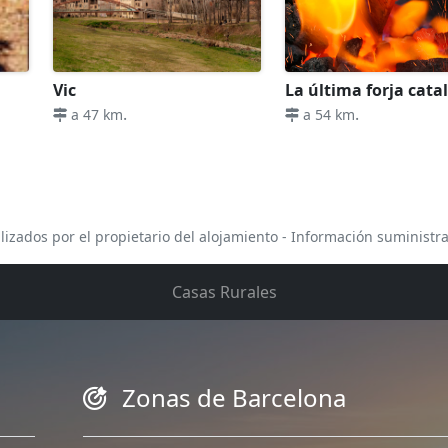
Vic
La última forja cata
.
.
a 47 km
a 54 km
lizados por el propietario del alojamiento - Información suministr
Casas Rurales
Zonas de Barcelona