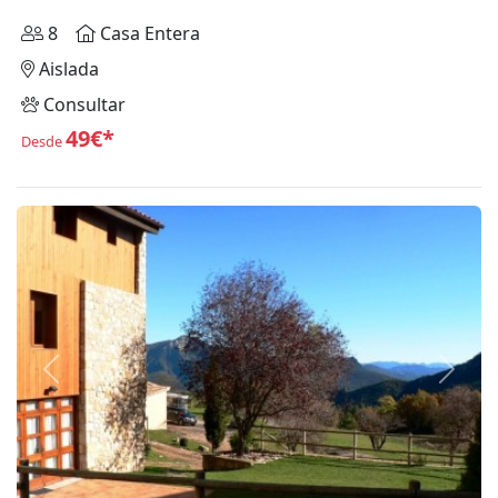
8
Casa Entera
Aislada
Consultar
49€*
Desde
Anterior
Siguie