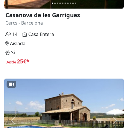
Casanova de les Garrigues
Cercs
- Barcelona
14
Casa Entera
Aislada
Sí
25€*
Desde
Anterior
Siguie