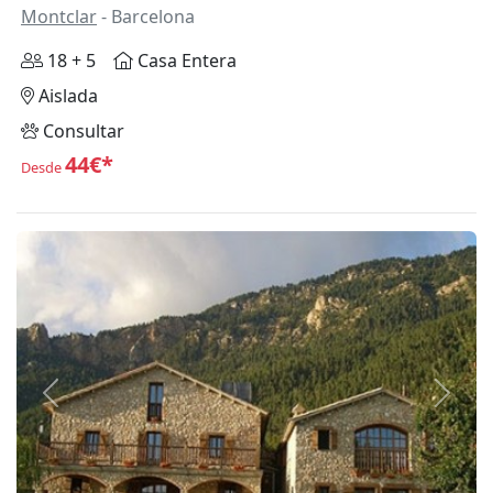
Montclar
- Barcelona
18 + 5
Casa Entera
Aislada
Consultar
44€*
Desde
Anterior
Siguie