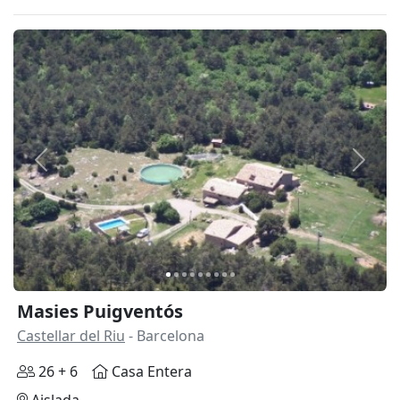
Anterior
Siguie
Masies Puigventós
Castellar del Riu
- Barcelona
26 + 6
Casa Entera
Aislada