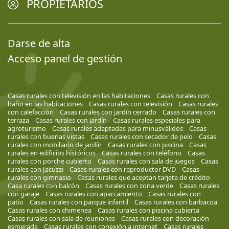
PROPIETARIOS
Darse de alta
Acceso panel de gestión
Casas rurales con televisión en las habitaciones
Casas rurales con
baño en las habitaciones
Casas rurales con televisión
Casas rurales
con calefacción
Casas rurales con jardín cerrado
Casas rurales con
terraza
Casas rurales con jardín
Casas rurales especiales para
agroturismo
Casas rurales adaptadas para minusválidos
Casas
rurales con buenas vistas
Casas rurales con secador de pelo
Casas
rurales con mobiliario de jardín
Casas rurales con piscina
Casas
rurales en edificios históricos
Casas rurales con teléfono
Casas
rurales con porche cubierto
Casas rurales con sala de juegos
Casas
rurales con Jacuzzi
Casas rurales con reproductor DVD
Casas
rurales con gimnasio
Casas rurales que aceptan tarjeta de crédito
Casa rurales con balcón
Casas rurales con zona verde
Casas rurales
con garaje
Casas rurales con aparcamiento
Casas rurales con
patio
Casas rurales con parque infantil
Casas rurales con barbacoa
Casas rurales con chimenea
Casas rurales con piscina cubierta
Casas rurales con sala de reuniones
Casas rurales con decoración
esmerada
Casas rurales con conexión a internet
Casas rurales