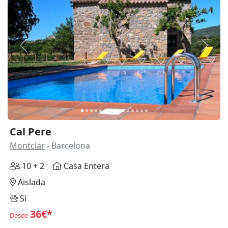
Anterior
Siguie
Cal Pere
Montclar
- Barcelona
10 + 2
Casa Entera
Aislada
Sí
36€*
Desde