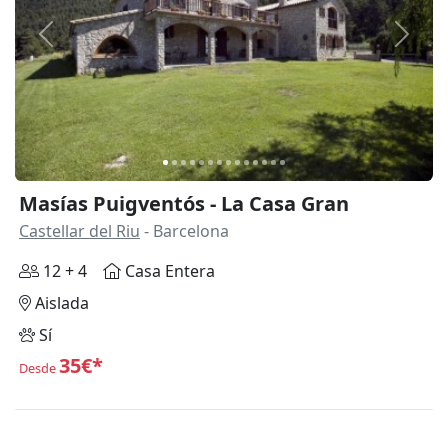
Anterior
Siguie
Masías Puigventós - La Casa Gran
Castellar del Riu
- Barcelona
12 + 4
Casa Entera
Aislada
Sí
35€*
Desde