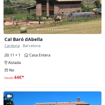
Anterior
Siguie
Cal Baró dAbella
Cardona
- Barcelona
11 + 1
Casa Entera
Aislada
No
44€*
Desde