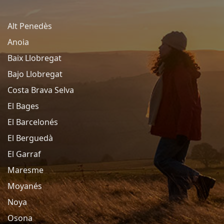
Alt Penedès
Anoia
Baix Llobregat
Bajo Llobregat
Costa Brava Selva
El Bages
El Barcelonés
El Berguedà
El Garraf
Maresme
Moyanés
Noya
Osona