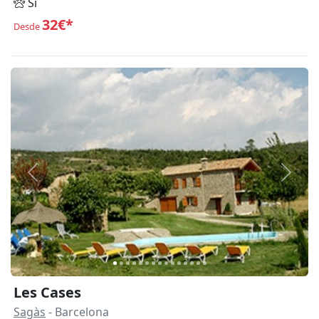
Sí
32€*
Desde
Anterior
Siguie
Les Cases
Sagàs
- Barcelona