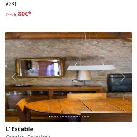
Sí
80€*
Desde
Anterior
Siguie
L´Estable