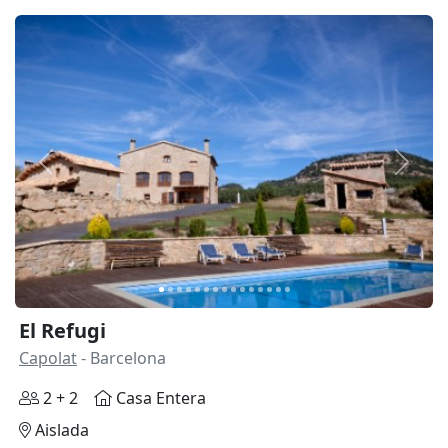
Anterior
Siguie
El Refugi
Capolat
- Barcelona
2 + 2
Casa Entera
Aislada