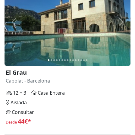
Anterior
Siguie
El Grau
Capolat
- Barcelona
12 + 3
Casa Entera
Aislada
Consultar
44€*
Desde