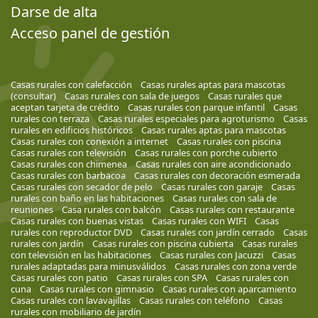
Darse de alta
Acceso panel de gestión
Casas rurales con calefacción
Casas rurales aptas para mascotas
(consultar)
Casas rurales con sala de juegos
Casas rurales que
aceptan tarjeta de crédito
Casas rurales con parque infantil
Casas
rurales con terraza
Casas rurales especiales para agroturismo
Casas
rurales en edificios históricos
Casas rurales aptas para mascotas
Casas rurales con conexión a internet
Casas rurales con piscina
Casas rurales con televisión
Casas rurales con porche cubierto
Casas rurales con chimenea
Casas rurales con aire acondicionado
Casas rurales con barbacoa
Casas rurales con decoración esmerada
Casas rurales con secador de pelo
Casas rurales con garaje
Casas
rurales con baño en las habitaciones
Casas rurales con sala de
reuniones
Casa rurales con balcón
Casas rurales con restaurante
Casas rurales con buenas vistas
Casas rurales con WIFI
Casas
rurales con reproductor DVD
Casas rurales con jardín cerrado
Casas
rurales con jardín
Casas rurales con piscina cubierta
Casas rurales
con televisión en las habitaciones
Casas rurales con Jacuzzi
Casas
rurales adaptadas para minusválidos
Casas rurales con zona verde
Casas rurales con patio
Casas rurales con SPA
Casas rurales con
cuna
Casas rurales con gimnasio
Casas rurales con aparcamiento
Casas rurales con lavavajillas
Casas rurales con teléfono
Casas
rurales con mobiliario de jardín