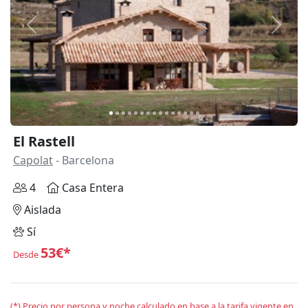
Anterior
Siguie
El Rastell
Capolat
- Barcelona
4
Casa Entera
Aislada
Sí
53€*
Desde
(*) Precio por persona y noche calculado en base a la tarifa vigente en