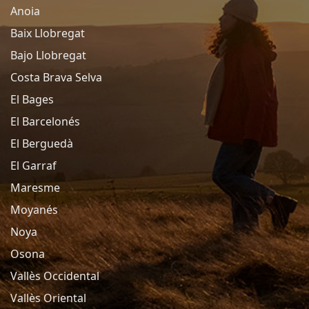
Anoia
Baix Llobregat
Bajo Llobregat
Costa Brava Selva
El Bages
El Barcelonés
El Berguedà
El Garraf
Maresme
Moyanés
Noya
Osona
Vallès Occidental
Vallès Oriental