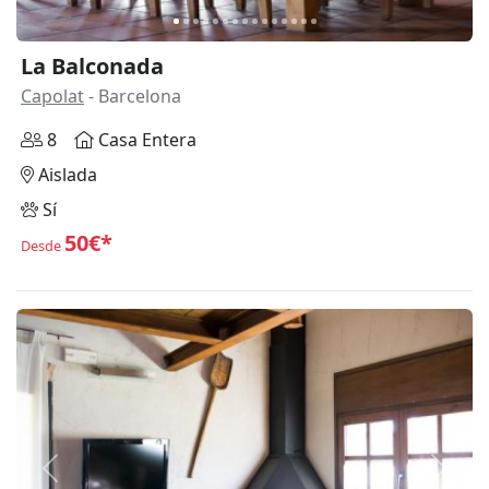
La Balconada
Capolat
- Barcelona
8
Casa Entera
Aislada
Sí
50€*
Desde
Anterior
Siguie