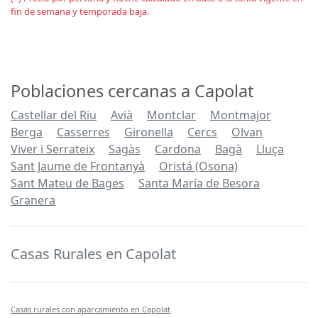
fin de semana y temporada baja.
Poblaciones cercanas a Capolat
Castellar del Riu
Avià
Montclar
Montmajor
Berga
Casserres
Gironella
Cercs
Olvan
Viver i Serrateix
Sagàs
Cardona
Bagà
Lluça
Sant Jaume de Frontanyà
Oristá (Osona)
Sant Mateu de Bages
Santa María de Besora
Granera
Casas Rurales en Capolat
Casas rurales con aparcamiento en Capolat