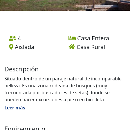
4
Casa Entera
Aislada
Casa Rural
Descripción
Situado dentro de un paraje natural de incomparable
belleza. Es una zona rodeada de bosques (muy
frecuentada por buscadores de setas) donde se
pueden hacer excursiones a pie o en bicicleta.
Accesible por carretera asfaltada, está a solamente 15
Leer más
minutos de Berga. Los servicios exteriores disponen de
piscina exterior, piscina interior a 28º, sauna, zona de
fitness, y sala de juegos.
Equipamiento