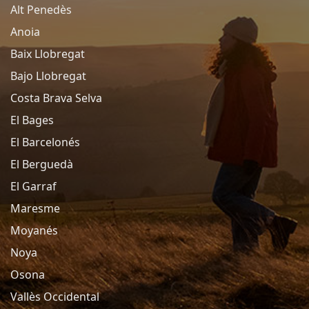
Alt Penedès
Anoia
Baix Llobregat
Bajo Llobregat
Costa Brava Selva
El Bages
El Barcelonés
El Berguedà
El Garraf
Maresme
Moyanés
Noya
Osona
Vallès Occidental