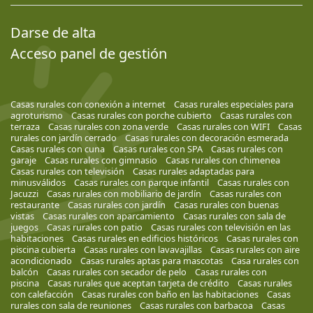
Darse de alta
Acceso panel de gestión
Casas rurales con conexión a internet
Casas rurales especiales para
agroturismo
Casas rurales con porche cubierto
Casas rurales con
terraza
Casas rurales con zona verde
Casas rurales con WIFI
Casas
rurales con jardín cerrado
Casas rurales con decoración esmerada
Casas rurales con cuna
Casas rurales con SPA
Casas rurales con
garaje
Casas rurales con gimnasio
Casas rurales con chimenea
Casas rurales con televisión
Casas rurales adaptadas para
minusválidos
Casas rurales con parque infantil
Casas rurales con
Jacuzzi
Casas rurales con mobiliario de jardín
Casas rurales con
restaurante
Casas rurales con jardín
Casas rurales con buenas
vistas
Casas rurales con aparcamiento
Casas rurales con sala de
juegos
Casas rurales con patio
Casas rurales con televisión en las
habitaciones
Casas rurales en edificios históricos
Casas rurales con
piscina cubierta
Casas rurales con lavavajillas
Casas rurales con aire
acondicionado
Casas rurales aptas para mascotas
Casa rurales con
balcón
Casas rurales con secador de pelo
Casas rurales con
piscina
Casas rurales que aceptan tarjeta de crédito
Casas rurales
con calefacción
Casas rurales con baño en las habitaciones
Casas
rurales con sala de reuniones
Casas rurales con barbacoa
Casas