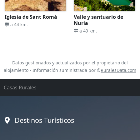
Iglesia de Sant Romà
Valle y santuario de
Nuria
.
a 44 km
.
a 49 km
Datos gestionados y actualizados por el propietario del
alojamiento - Información suministrada por ©
RuralesData.com
Casas Rurales
Destinos Turísticos