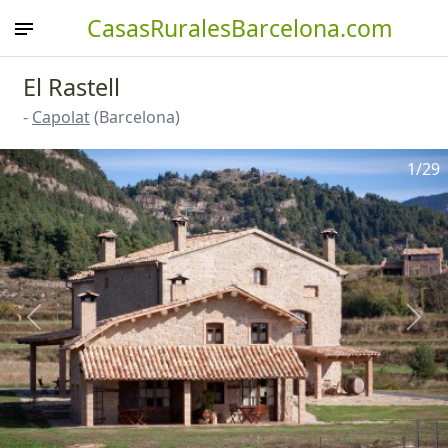
CasasRuralesBarcelona.com
El Rastell
-
Capolat
(Barcelona)
1
/29
Anterior
Sigu