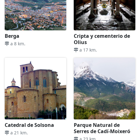
Berga
Cripta y cementerio de
Olius
.
a 8 km
.
a 17 km
Catedral de Solsona
Parque Natural de
Serres de Cadí-Moixeró
.
a 21 km
.
a 23 km