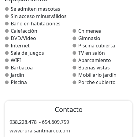
(Los servicios exteriores son compartidos por los
Se admiten mascotas
alojamientos de las dos casas.).
Sin acceso minusválidos
Baño en habitaciones
Calefacción
Chimenea
DVD/Video
Gimnasio
Internet
Piscina cubierta
Sala de juegos
TV en salón
WIFI
Aparcamiento
Barbacoa
Buenas vistas
Jardín
Mobiliario jardín
Piscina
Porche cubierto
Contacto
938.228.478
-
654.609.759
www.ruralsantmarco.com