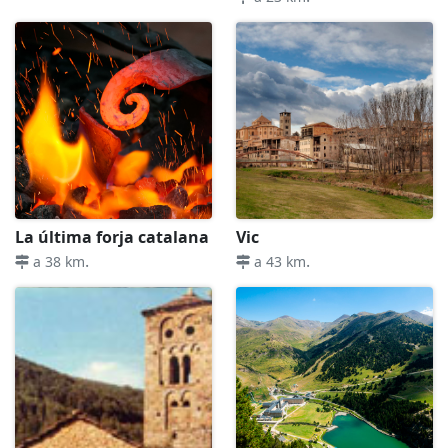
La última forja catalana
Vic
.
.
a 38 km
a 43 km