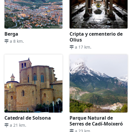
Berga
Cripta y cementerio de
Olius
.
a 8 km
.
a 17 km
Catedral de Solsona
Parque Natural de
Serres de Cadí-Moixeró
.
a 21 km
.
a 23 km