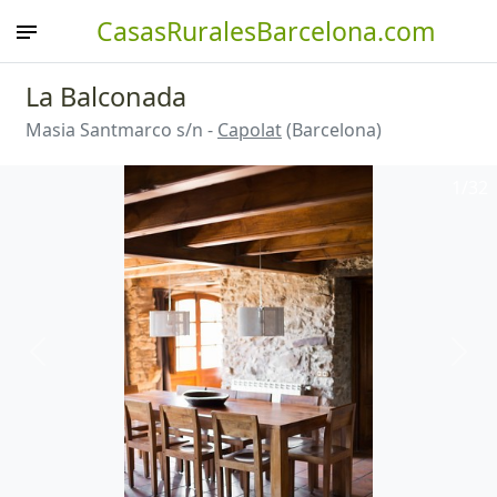
CasasRuralesBarcelona.com
La Balconada
Masia Santmarco s/n -
Capolat
(Barcelona)
1
/32
Anterior
Sigu