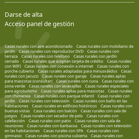
Darse de alta
Acceso panel de gestión
Casas rurales con aire acondicionado
Casas rurales con mobiliario de
jardín
Casas rurales con reproductor DVD
Casas rurales con
terraza
Casas rurales con teléfono
Casas rurales con jardín
cerrado
Casas rurales que aceptan tarjeta de crédito
Casas rurales
con WIFI
Casas rurales con conexión a internet
Casas rurales con
porche cubierto
Casas rurales adaptadas para minusválidos
Casas
rurales con Jacuzzi
Casas rurales con garaje
Casas rurales aptas
para mascotas (consultar)
Casas rurales con cuna
Casas rurales con
zona verde
Casas rurales con lavavajillas
Casas rurales especiales
para agroturismo
Casas rurales aptas para mascotas
Casas rurales
con chimenea
Casas rurales con parque infantil
Casas rurales con
jardín
Casas rurales con televisión
Casas rurales con baño en las
habitaciones
Casas rurales en edificios históricos
Casas rurales con
buenas vistas
Casa rurales con balcón
Casas rurales con sala de
juegos
Casas rurales con secador de pelo
Casas rurales con
calefacción
Casas rurales con patio
Casas rurales con sala de
reuniones
Casas rurales con barbacoa
Casas rurales con televisión
en las habitaciones
Casas rurales con SPA
Casas rurales con
gimnasio
Casas rurales con piscina cubierta
Casas rurales con