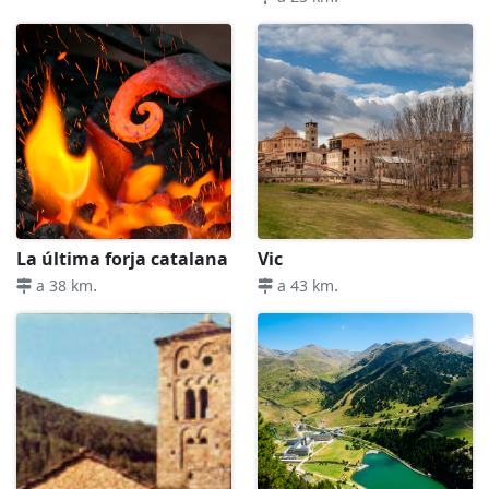
La última forja catalana
Vic
.
.
a 38 km
a 43 km