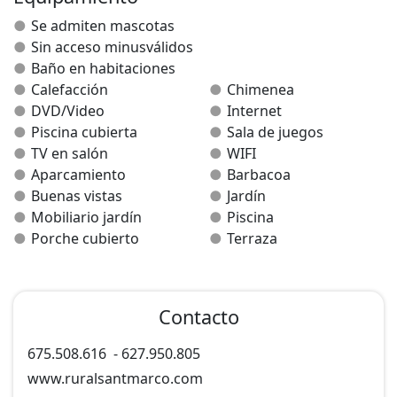
(Los servicios exteriores son compartidos por los
Se admiten mascotas
alojamientos de las dos casas.).
Sin acceso minusválidos
Baño en habitaciones
Calefacción
Chimenea
DVD/Video
Internet
Piscina cubierta
Sala de juegos
TV en salón
WIFI
Aparcamiento
Barbacoa
Buenas vistas
Jardín
Mobiliario jardín
Piscina
Porche cubierto
Terraza
Contacto
675.508.616
-
627.950.805
www.ruralsantmarco.com