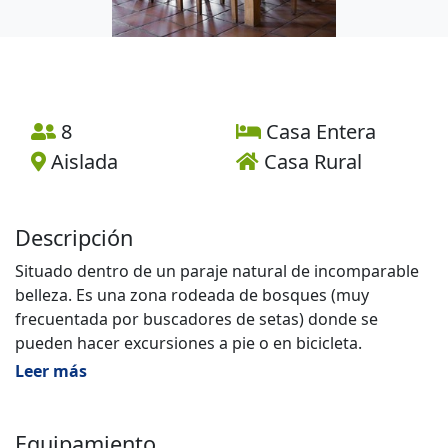
8
Casa Entera
Aislada
Casa Rural
Descripción
Situado dentro de un paraje natural de incomparable
belleza. Es una zona rodeada de bosques (muy
frecuentada por buscadores de setas) donde se
pueden hacer excursiones a pie o en bicicleta.
Accesible por carretera asfaltada, está a solamente 15
Leer más
minutos de Berga. Los servicios exteriores disponen de
piscina exterior, piscina interior a 28º, sauna, zona de
fitness, y sala de juegos.
Equipamiento