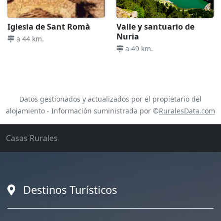
Iglesia de Sant Romà
Valle y santuario de
Nuria
.
a 44 km
.
a 49 km
Datos gestionados y actualizados por el propietario del
alojamiento - Información suministrada por ©
RuralesData.com
Casas Rurales
Destinos Turísticos