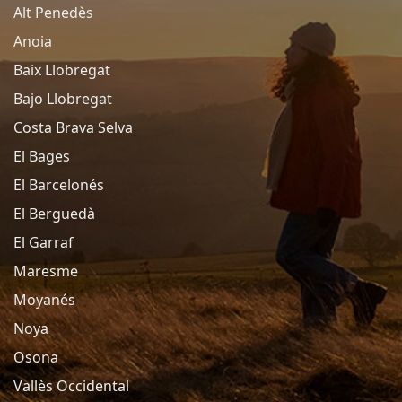
Alt Penedès
Anoia
Baix Llobregat
Bajo Llobregat
Costa Brava Selva
El Bages
El Barcelonés
El Berguedà
El Garraf
Maresme
Moyanés
Noya
Osona
Vallès Occidental