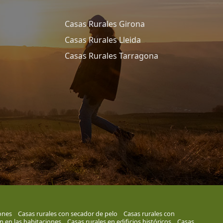
Casas Rurales Girona
Casas Rurales Lleida
Casas Rurales Tarragona
ones
Casas rurales con secador de pelo
Casas rurales con
ón en las habitaciones
Casas rurales en edificios históricos
Casas