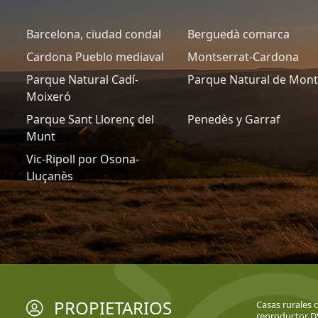
Barcelona, ciudad condal
Berguedà comarca
Cardona Pueblo mediaval
Montserrat-Cardona
Parque Natural Cadí-
Parque Natural de Mon
Moixeró
Parque Sant Llorenç del
Penedès y Garraf
Munt
Vic-Ripoll por Osona-
Lluçanès
PROPIETARIOS
Casas rurales c
reproductor 