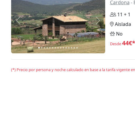
Cardona
- 
11 + 1
Anterior
Siguiente
Aislada
No
44€
Desde
(*) Precio por persona y noche calculado en base a la tarifa vigente 