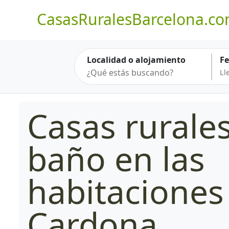
CasasRuralesBarcelona.c
Localidad o alojamiento
F
Casas rurale
baño en las
habitaciones
Cardona