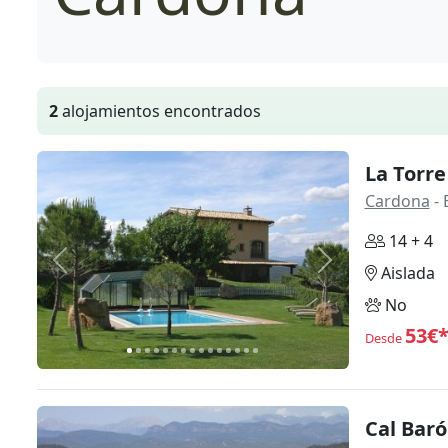
2
alojamientos encontrados
La Torre
Cardona
- 
14 + 4
Anterior
Siguiente
Aislada
No
53€
Desde
Cal Baró