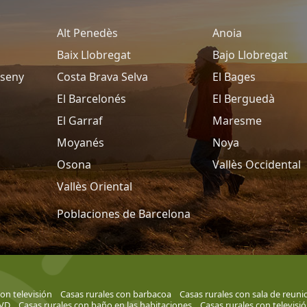
Alt Penedès
Anoia
Baix Llobregat
Bajo Llobregat
tseny
Costa Brava Selva
El Bages
El Barcelonés
El Berguedà
El Garraf
Maresme
Moyanés
Noya
Osona
Vallès Occidental
Vallès Oriental
Poblaciones de Barcelona
on televisión
Casas rurales con barbacoa
Casas rurales con sala de reuni
DVD
Casas rurales con baño en las habitaciones
Casas rurales con televisi