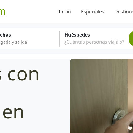
om
Inicio
Especiales
Destinos
echas
Huéspedes
¿Cuántas personas viajáis?
s con
 en