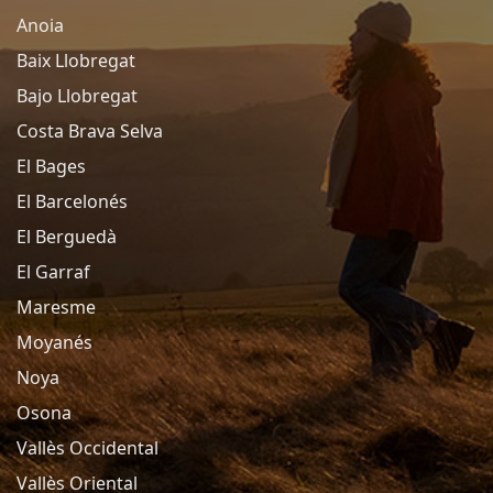
Anoia
Baix Llobregat
Bajo Llobregat
Costa Brava Selva
El Bages
El Barcelonés
El Berguedà
El Garraf
Maresme
Moyanés
Noya
Osona
Vallès Occidental
Vallès Oriental