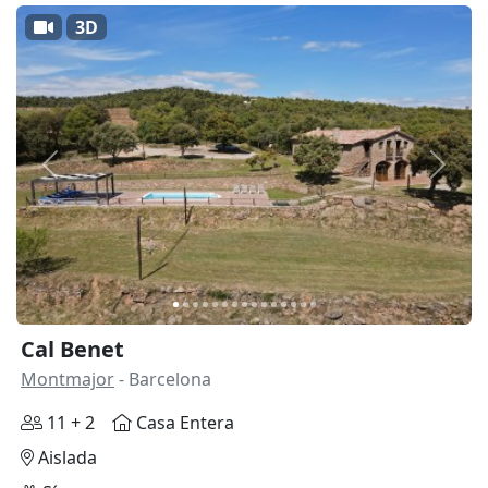
3D
Anterior
Siguie
Cal Benet
Montmajor
- Barcelona
11 + 2
Casa Entera
Aislada