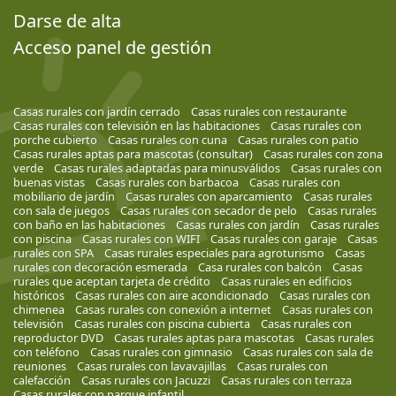
Darse de alta
Acceso panel de gestión
Casas rurales con jardín cerrado
Casas rurales con restaurante
Casas rurales con televisión en las habitaciones
Casas rurales con
porche cubierto
Casas rurales con cuna
Casas rurales con patio
Casas rurales aptas para mascotas (consultar)
Casas rurales con zona
verde
Casas rurales adaptadas para minusválidos
Casas rurales con
buenas vistas
Casas rurales con barbacoa
Casas rurales con
mobiliario de jardín
Casas rurales con aparcamiento
Casas rurales
con sala de juegos
Casas rurales con secador de pelo
Casas rurales
con baño en las habitaciones
Casas rurales con jardín
Casas rurales
con piscina
Casas rurales con WIFI
Casas rurales con garaje
Casas
rurales con SPA
Casas rurales especiales para agroturismo
Casas
rurales con decoración esmerada
Casa rurales con balcón
Casas
rurales que aceptan tarjeta de crédito
Casas rurales en edificios
históricos
Casas rurales con aire acondicionado
Casas rurales con
chimenea
Casas rurales con conexión a internet
Casas rurales con
televisión
Casas rurales con piscina cubierta
Casas rurales con
reproductor DVD
Casas rurales aptas para mascotas
Casas rurales
con teléfono
Casas rurales con gimnasio
Casas rurales con sala de
reuniones
Casas rurales con lavavajillas
Casas rurales con
calefacción
Casas rurales con Jacuzzi
Casas rurales con terraza
Casas rurales con parque infantil