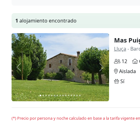
1
alojamiento encontrado
Mas Puig
Lluça
- Bar
12
Anterior
Siguiente
Aislada
Sí
(*) Precio por persona y noche calculado en base a la tarifa vigente 