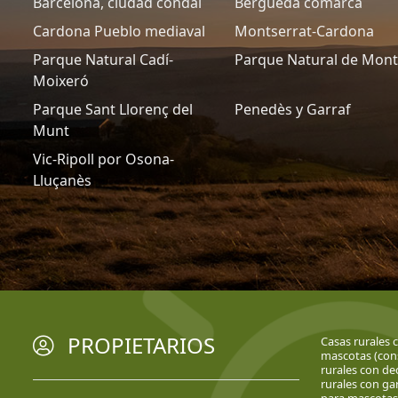
Barcelona, ciudad condal
Berguedà comarca
Cardona Pueblo mediaval
Montserrat-Cardona
Parque Natural Cadí-
Parque Natural de Mon
Moixeró
Parque Sant Llorenç del
Penedès y Garraf
Munt
Vic-Ripoll por Osona-
Lluçanès
PROPIETARIOS
Casas rurales 
mascotas (cons
rurales con d
rurales con ga