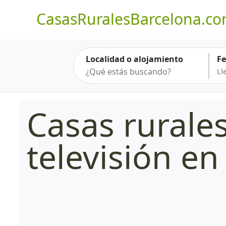
CasasRuralesBarcelona.c
Localidad o alojamiento
F
Casas rurale
televisión en