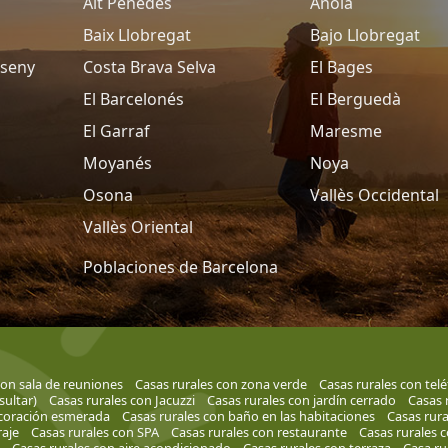
Alt Penedès
Anoia
Baix Llobregat
Bajo Llobregat
tseny
Costa Brava Selva
El Bages
El Barcelonés
El Berguedà
El Garraf
Maresme
Moyanés
Noya
Osona
Vallès Occidental
Vallès Oriental
Poblaciones de Barcelona
con sala de reuniones
Casas rurales con zona verde
Casas rurales con tel
ultar)
Casas rurales con Jacuzzi
Casas rurales con jardín cerrado
Casas 
ecoración esmerada
Casas rurales con baño en las habitaciones
Casas rur
raje
Casas rurales con SPA
Casas rurales con restaurante
Casas rurales 