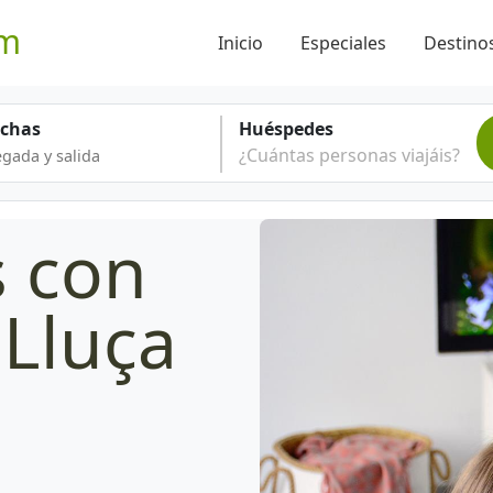
om
Inicio
Especiales
Destinos
echas
Huéspedes
¿Cuántas personas viajáis?
s con
 Lluça