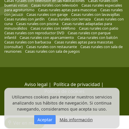
Casas rurales con televisión en las habitaciones
Casas rurales con
buenas vistas
Casas rurales con televisión
Casas rurales especiales
para agroturismo
Casas rurales aptas para mascotas
Casas rurales
con Jacuzzi
Casas rurales con garaje
Casas rurales con lavavajillas
Casas rurales con jardín
Casas rurales con terraza
Casas rurales con
cuna
Casas rurales con piscina
Casas rurales adaptadas para
minusválidos
Casas rurales con teléfono
Casas rurales con patio
Casas rurales con reproductor DVD
Casas rurales con parque
infantil
Casas rurales con aparcamiento
Casa rurales con balcón
Casas rurales con barbacoa
Casas rurales aptas para mascotas
(consultar)
Casas rurales con restaurante
Casas rurales con sala de
reuniones
Casas rurales con sala de juegos
Aviso legal
|
Política de privacidad
|
Política de cookies
Utilizamos cookies para mejorar nuestros servicios
analizando sus hábitos de navegación. Si continua
navegando, consideramos que acepta su uso.
Aceptar
Más información
Ver en mapa