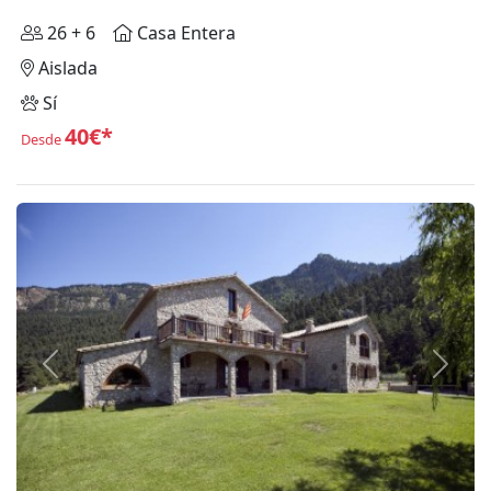
26 + 6
Casa Entera
Aislada
Sí
40€*
Desde
Anterior
Siguie