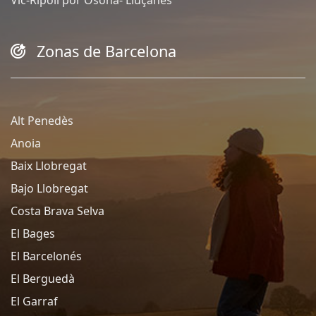
Vic-Ripoll por Osona- Lluçanès
Zonas de Barcelona
Alt Penedès
Anoia
Baix Llobregat
Bajo Llobregat
Costa Brava Selva
El Bages
El Barcelonés
El Berguedà
El Garraf