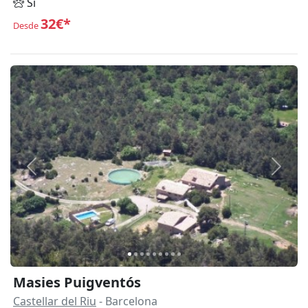
Sí
32€*
Desde
Anterior
Siguie
Masies Puigventós
Castellar del Riu
- Barcelona