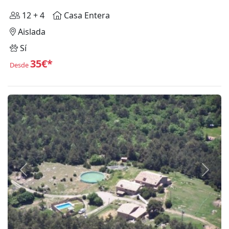
12 + 4
Casa Entera
Aislada
Sí
35€*
Desde
Anterior
Siguie