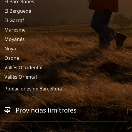
El Barcelonés
El Berguedà
El Garraf
Maresme
Moyanés
Noya
Osona
Vallès Occidental
Vallès Oriental
Poblaciones de Barcelona
Provincias limítrofes