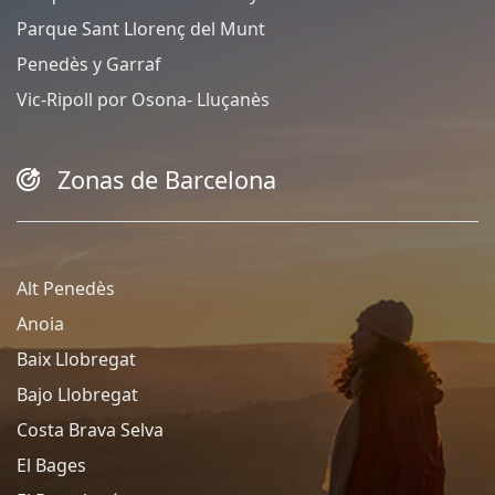
Parque Sant Llorenç del Munt
Penedès y Garraf
Vic-Ripoll por Osona- Lluçanès
Zonas de Barcelona
Alt Penedès
Anoia
Baix Llobregat
Bajo Llobregat
Costa Brava Selva
El Bages