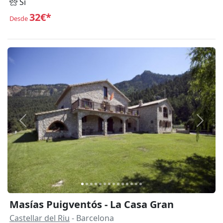
Sí
32€*
Desde
Anterior
Siguie
Masías Puigventós - La Casa Gran
Castellar del Riu
- Barcelona