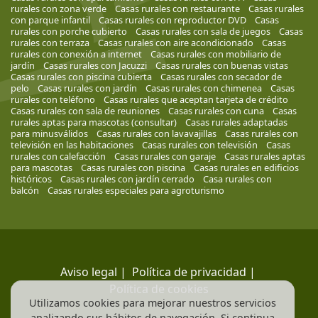
rurales con zona verde
Casas rurales con restaurante
Casas rurales
con parque infantil
Casas rurales con reproductor DVD
Casas
rurales con porche cubierto
Casas rurales con sala de juegos
Casas
rurales con terraza
Casas rurales con aire acondicionado
Casas
rurales con conexión a internet
Casas rurales con mobiliario de
jardín
Casas rurales con Jacuzzi
Casas rurales con buenas vistas
Casas rurales con piscina cubierta
Casas rurales con secador de
pelo
Casas rurales con jardín
Casas rurales con chimenea
Casas
rurales con teléfono
Casas rurales que aceptan tarjeta de crédito
Casas rurales con sala de reuniones
Casas rurales con cuna
Casas
rurales aptas para mascotas (consultar)
Casas rurales adaptadas
para minusválidos
Casas rurales con lavavajillas
Casas rurales con
televisión en las habitaciones
Casas rurales con televisión
Casas
rurales con calefacción
Casas rurales con garaje
Casas rurales aptas
para mascotas
Casas rurales con piscina
Casas rurales en edificios
históricos
Casas rurales con jardín cerrado
Casa rurales con
balcón
Casas rurales especiales para agroturismo
Aviso legal
|
Política de privacidad
|
Política de cookies
Utilizamos cookies para mejorar nuestros servicios
analizando sus hábitos de navegación. Si continua