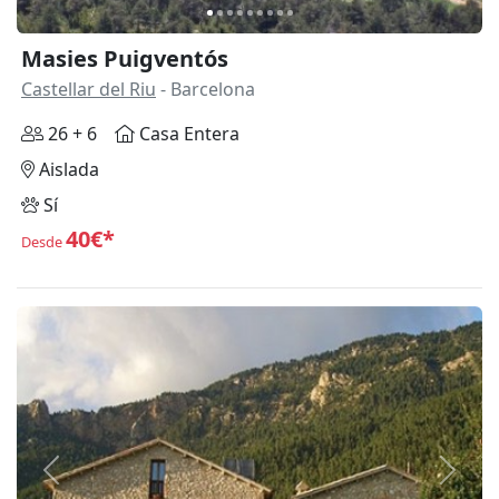
Masies Puigventós
Castellar del Riu
- Barcelona
26 + 6
Casa Entera
Aislada
Sí
40€*
Desde
Anterior
Siguie