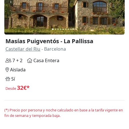
Masías Puigventós - La Pallissa
Castellar del Riu
- Barcelona
7 + 2
Casa Entera
Aislada
Sí
32€*
Desde
(*) Precio por persona y noche calculado en base a la tarifa vigente en
fin de semana y temporada baja.