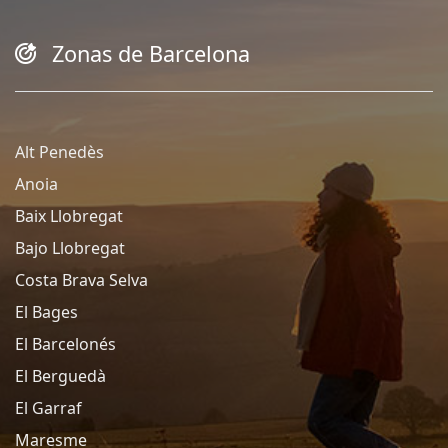
Zonas de Barcelona
Alt Penedès
Anoia
Baix Llobregat
Bajo Llobregat
Costa Brava Selva
El Bages
El Barcelonés
El Berguedà
El Garraf
Maresme