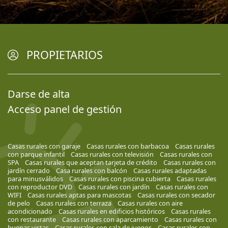
PROPIETARIOS
Darse de alta
Acceso panel de gestión
Casas rurales con garaje
Casas rurales con barbacoa
Casas rurales
con parque infantil
Casas rurales con televisión
Casas rurales con
SPA
Casas rurales que aceptan tarjeta de crédito
Casas rurales con
jardín cerrado
Casa rurales con balcón
Casas rurales adaptadas
para minusválidos
Casas rurales con piscina cubierta
Casas rurales
con reproductor DVD
Casas rurales con jardín
Casas rurales con
WIFI
Casas rurales aptas para mascotas
Casas rurales con secador
de pelo
Casas rurales con terraza
Casas rurales con aire
acondicionado
Casas rurales en edificios históricos
Casas rurales
con restaurante
Casas rurales con aparcamiento
Casas rurales con
buenas vistas
Casas rurales con sala de juegos
Casas rurales con